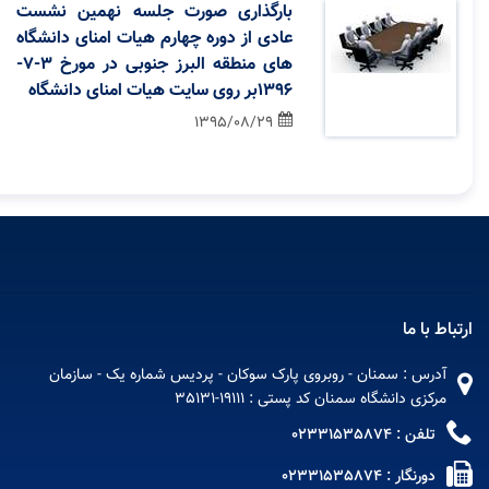
بارگذاری صورت جلسه نهمین نشست
عادی از دوره چهارم هیات امنای دانشگاه
های منطقه البرز جنوبی در مورخ 3-7-
1396بر روی سایت هیات امنای دانشگاه
1395/08/29
ارتباط با ما
آدرس : سمنان - روبروی پارک سوکان - پردیس شماره یک - سازمان
مرکزی دانشگاه سمنان کد پستی : 19111-35131
تلفن : 02331535874
دورنگار : 02331535874