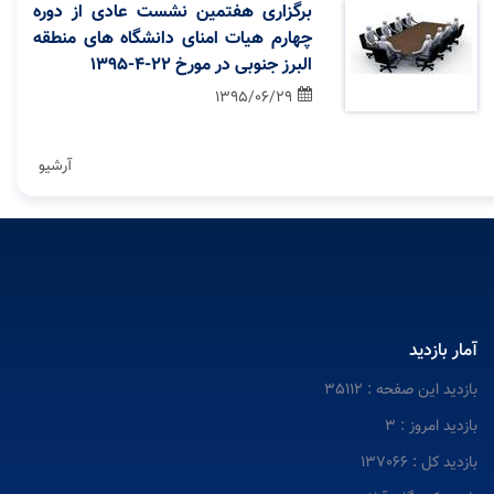
برگزاری هفتمین نشست عادی از دوره
چهارم هیات امنای دانشگاه های منطقه
البرز جنوبی در مورخ 22-4-1395
1395/06/29
آرشیو
آمار بازدید
بازدید این صفحه : 35112
بازدید امروز : 3
بازدید کل : 137066